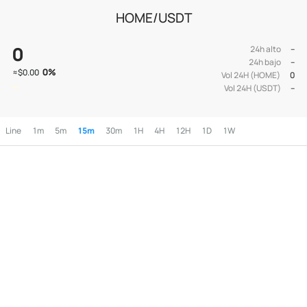
HOME/USDT
0
24h alto
--
24h bajo
--
0
%
≈
$0.00
Vol 24H (HOME)
0
Vol 24H (USDT)
--
Line
1m
5m
15m
30m
1H
4H
12H
1D
1W