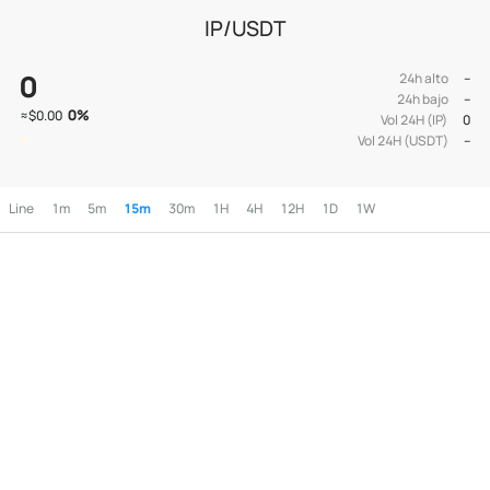
IP/USDT
0
24h alto
--
24h bajo
--
0
%
≈
$0.00
Vol 24H (IP)
0
Vol 24H (USDT)
--
Line
1m
5m
15m
30m
1H
4H
12H
1D
1W