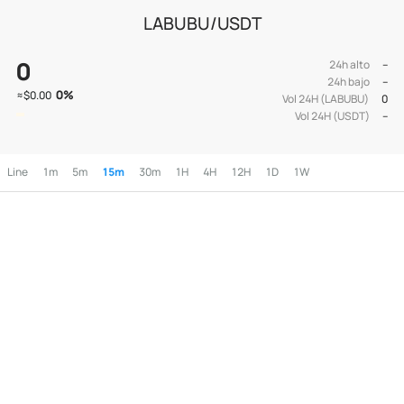
LABUBU/USDT
0
24h alto
--
24h bajo
--
0
%
≈
$0.00
Vol 24H (LABUBU)
0
Vol 24H (USDT)
--
Line
1m
5m
15m
30m
1H
4H
12H
1D
1W