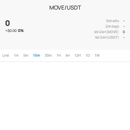
MOVE/USDT
0
24h alto
--
24h bajo
--
0
%
≈
$0.00
Vol 24H (MOVE)
0
Vol 24H (USDT)
--
Line
1m
5m
15m
30m
1H
4H
12H
1D
1W