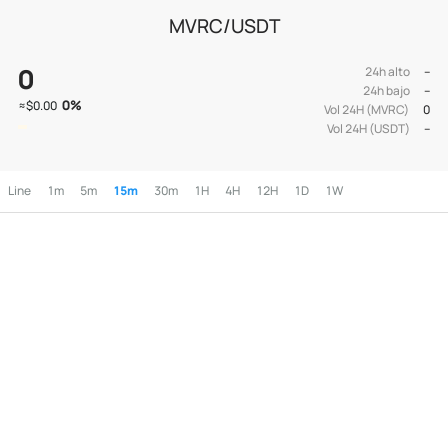
MVRC/USDT
0
24h alto
--
24h bajo
--
0
%
≈
$0.00
Vol 24H (MVRC)
0
Vol 24H (USDT)
--
Line
1m
5m
15m
30m
1H
4H
12H
1D
1W