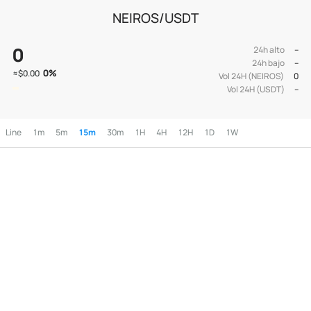
NEIROS/USDT
0
24h alto
--
24h bajo
--
0
%
≈
$0.00
Vol 24H (NEIROS)
0
Vol 24H (USDT)
--
Line
1m
5m
15m
30m
1H
4H
12H
1D
1W