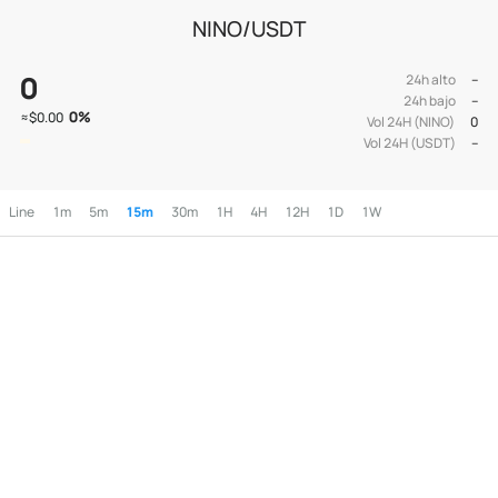
NINO/USDT
0
24h alto
--
24h bajo
--
0
%
≈
$0.00
Vol 24H (NINO)
0
Vol 24H (USDT)
--
Line
1m
5m
15m
30m
1H
4H
12H
1D
1W