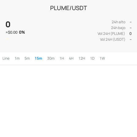
PLUME/USDT
0
24h alto
--
24h bajo
--
0
%
≈
$0.00
Vol 24H (PLUME)
0
Vol 24H (USDT)
--
Line
1m
5m
15m
30m
1H
4H
12H
1D
1W