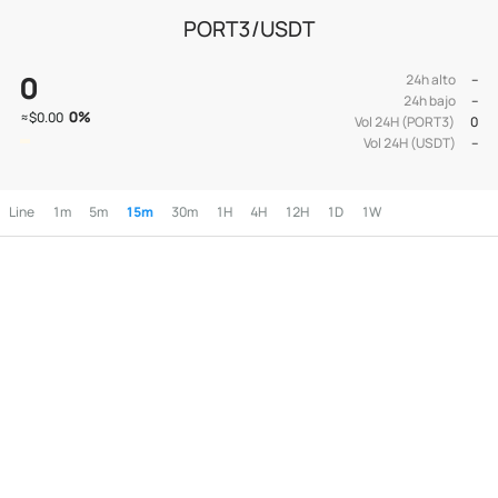
PORT3/USDT
0
24h alto
--
24h bajo
--
0
%
≈
$0.00
Vol 24H (PORT3)
0
Vol 24H (USDT)
--
Line
1m
5m
15m
30m
1H
4H
12H
1D
1W