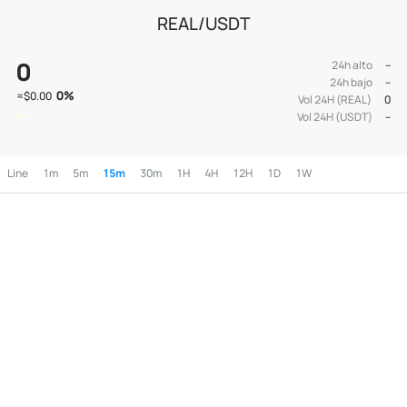
REAL/USDT
0
24h alto
--
24h bajo
--
0
%
≈
$0.00
Vol 24H (REAL)
0
Vol 24H (USDT)
--
Line
1m
5m
15m
30m
1H
4H
12H
1D
1W