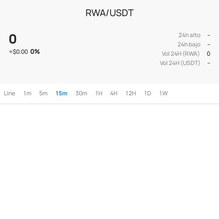
RWA/USDT
0
24h alto
--
24h bajo
--
0
%
≈
$0.00
Vol 24H (RWA)
0
Vol 24H (USDT)
--
Line
1m
5m
15m
30m
1H
4H
12H
1D
1W