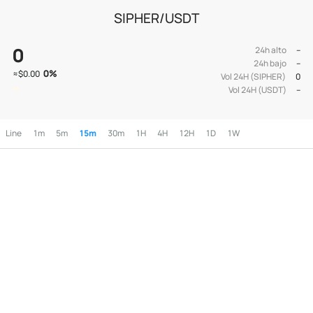
SIPHER/USDT
0
24h alto
--
24h bajo
--
0
%
≈
$0.00
Vol 24H (SIPHER)
0
Vol 24H (USDT)
--
Line
1m
5m
15m
30m
1H
4H
12H
1D
1W