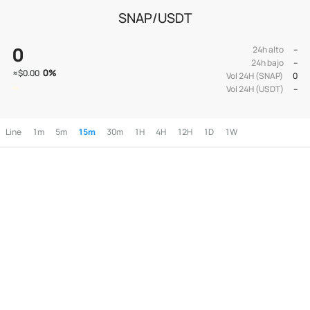
SNAP/USDT
0
24h alto
--
24h bajo
--
0
%
≈
$0.00
Vol 24H (SNAP)
0
Vol 24H (USDT)
--
Line
1m
5m
15m
30m
1H
4H
12H
1D
1W