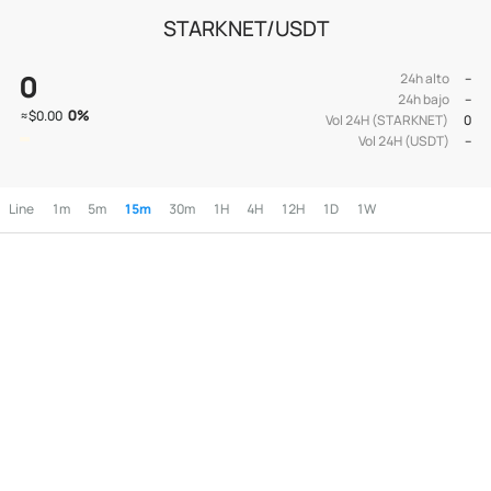
STARKNET/USDT
0
24h alto
--
24h bajo
--
0
%
≈
$0.00
Vol 24H (STARKNET)
0
Vol 24H (USDT)
--
Line
1m
5m
15m
30m
1H
4H
12H
1D
1W