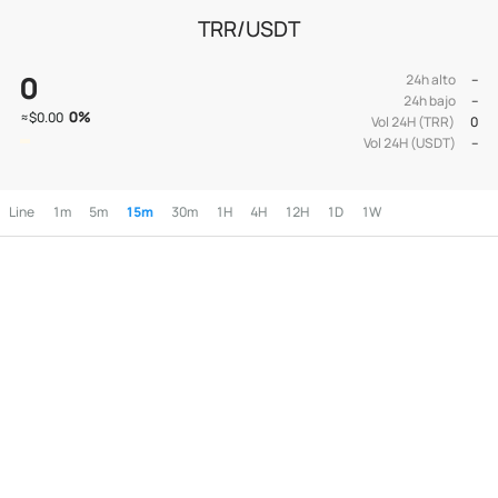
TRR/USDT
0
24h alto
--
24h bajo
--
0
%
≈
$0.00
Vol 24H (TRR)
0
Vol 24H (USDT)
--
Line
1m
5m
15m
30m
1H
4H
12H
1D
1W