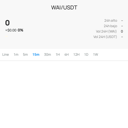
WAI/USDT
0
24h alto
--
24h bajo
--
0
%
≈
$0.00
Vol 24H (WAI)
0
Vol 24H (USDT)
--
Line
1m
5m
15m
30m
1H
4H
12H
1D
1W