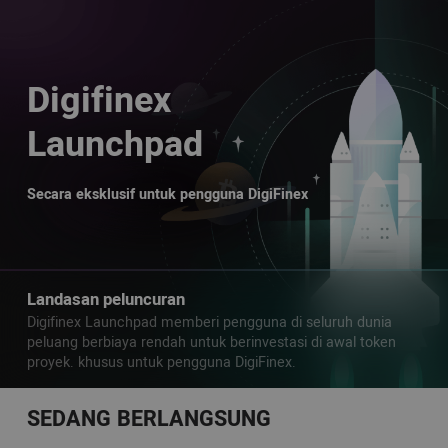
Digifinex
Launchpad
Secara eksklusif untuk pengguna DigiFinex
Landasan peluncuran
Digifinex Launchpad memberi pengguna di seluruh dunia
peluang berbiaya rendah untuk berinvestasi di awal token
proyek. khusus untuk pengguna DigiFinex.
SEDANG BERLANGSUNG