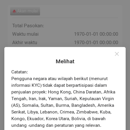
Akan mulai
Total Pasokan:
Waktu mulai
1970-01-01 00:00:00
Akhir waktu
1970-01-01 00:00:00
Daftar Perkiraan
1970-01-01
Melihat
Catatan:
Pengguna negara atau wilayah berikut (menurut
informasi KYC) tidak dapat berpartisipasi dalam
penjualan proyek: Hong Kong, China Daratan, Afrika
Tengah, Iran, Irak, Yaman, Suriah, Kepulauan Virgin
(AS), Somalia, Sultan, Burma, Bangladesh, Amerika
Serikat, Libya, Lebanon, Crimea, Zimbabwe, Kuba,
Kongo, Ekuador, Korea Utara, Bolivia, di bawah
undang -undang dan peraturan yang relevan.