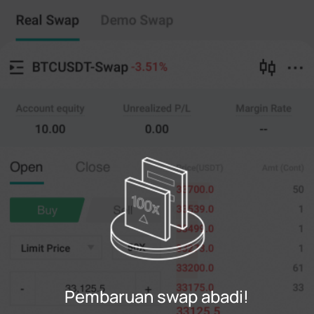
Swap abadi
Salin perdagangan
--
0
%
Menyeberang
20X
Harga
AMT.
Membuka
Menutup
(--)
(
penting
)
0
Batasi Harga
--
Terakhir
penting
0%
100%
Daftar
Pembaruan swap abadi!
Gabung