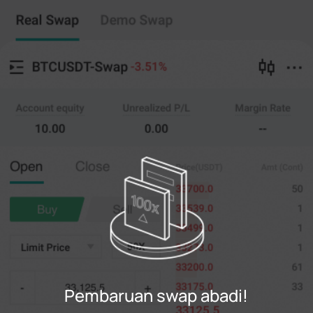
Swap abadi
Salin perdagangan
--
0
%
Menyeberang
20X
Harga
AMT.
Membuka
Menutup
(--)
(
penting
)
0
Batasi Harga
--
Terakhir
penting
0%
100%
Daftar
Pembaruan swap abadi!
Gabung