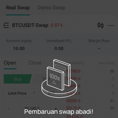
Swap abadi
Salin perdagangan
--
0
%
Menyeberang
20X
Harga
AMT.
Membuka
Menutup
(--)
(
penting
)
0
Batasi Harga
--
Terakhir
penting
0%
100%
Daftar
Pembaruan swap abadi!
Gabung