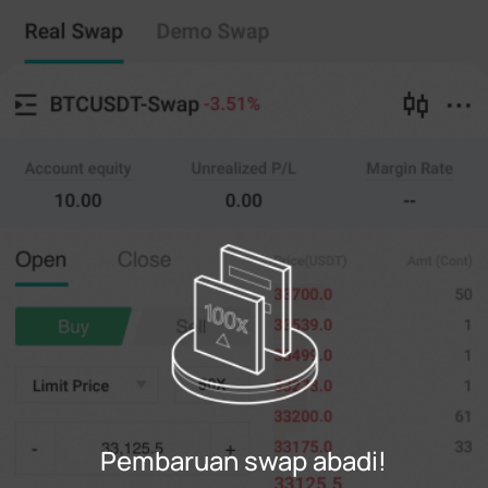
Swap abadi
Salin perdagangan
--
0
%
Menyeberang
20X
Harga
AMT.
Membuka
Menutup
(--)
(
penting
)
0
Batasi Harga
--
Terakhir
penting
0%
100%
Daftar
Pembaruan swap abadi!
Gabung