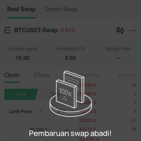
Swap abadi
Salin perdagangan
--
0
%
Menyeberang
20X
Harga
AMT.
Membuka
Menutup
(--)
(
penting
)
0
Batasi Harga
--
Terakhir
penting
0%
100%
Daftar
Pembaruan swap abadi!
Gabung