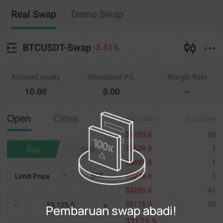
Swap abadi
Salin perdagangan
--
0
%
Menyeberang
20X
Harga
AMT.
Membuka
Menutup
(--)
(
penting
)
0
Batasi Harga
--
Terakhir
penting
0%
100%
Daftar
Pembaruan swap abadi!
Gabung