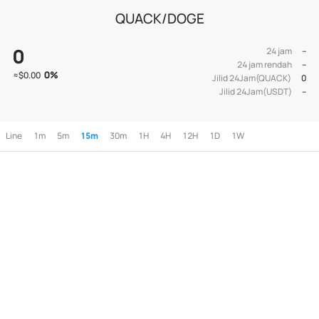
QUACK/DOGE
0
24 jam
--
24 jam rendah
--
0
%
≈
$0.00
Jilid 24Jam(QUACK)
0
Jilid 24Jam(USDT)
--
Line
1m
5m
15m
30m
1H
4H
12H
1D
1W