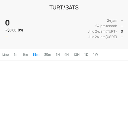
TURT/SATS
0
24 jam
--
24 jam rendah
--
0
%
≈
$0.00
Jilid 24Jam(TURT)
0
Jilid 24Jam(USDT)
--
Line
1m
5m
15m
30m
1H
4H
12H
1D
1W