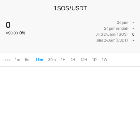
1SOS/USDT
0
24 jam
--
24 jam rendah
--
0
%
≈
$0.00
Jilid 24Jam(1SOS)
0
Jilid 24Jam(USDT)
--
Line
1m
5m
15m
30m
1H
4H
12H
1D
1W