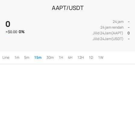
AAPT/USDT
0
24 jam
--
24 jam rendah
--
0
%
≈
$0.00
Jilid 24Jam(AAPT)
0
Jilid 24Jam(USDT)
--
Line
1m
5m
15m
30m
1H
4H
12H
1D
1W