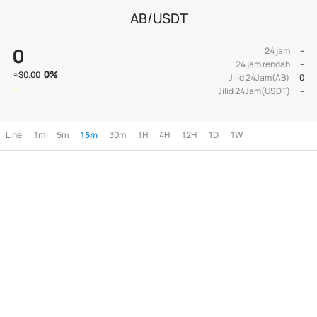
AB/USDT
0
24 jam
--
24 jam rendah
--
0
%
≈
$0.00
Jilid 24Jam(AB)
0
Jilid 24Jam(USDT)
--
Line
1m
5m
15m
30m
1H
4H
12H
1D
1W