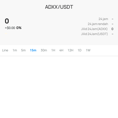
ADXX/USDT
0
24 jam
--
24 jam rendah
--
0
%
≈
$0.00
Jilid 24Jam(ADXX)
0
Jilid 24Jam(USDT)
--
Line
1m
5m
15m
30m
1H
4H
12H
1D
1W