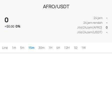
AFRO/USDT
0
24 jam
--
24 jam rendah
--
0
%
≈
$0.00
Jilid 24Jam(AFRO)
0
Jilid 24Jam(USDT)
--
Line
1m
5m
15m
30m
1H
4H
12H
1D
1W