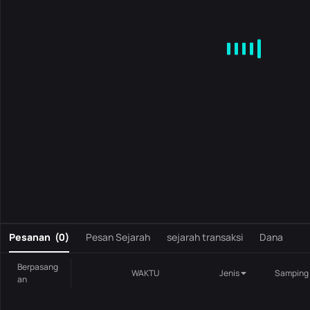
MA
EMA
BOLL
VOL
MACD
KDJ
RSI
BRAR
DMI
S
0
Pesanan
(
0
)
Pesan Sejarah
sejarah transaksi
Dana
Berpasang
WAKTU
Jenis
Samping
an