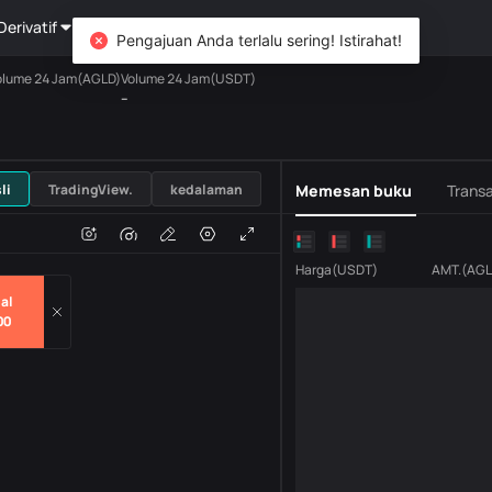
Derivatif
Kekayaan
DiCard
Mengeksplorasi
Pengajuan Anda terlalu sering! Istirahat!
olume 24 Jam(AGLD)
Volume 24 Jam(USDT)
--
USDT
li
TradingView.
kedalaman
Memesan buku
Transa
n
Volume
H
Harga
(
USDT
)
AMT.
(
AGL
al
00