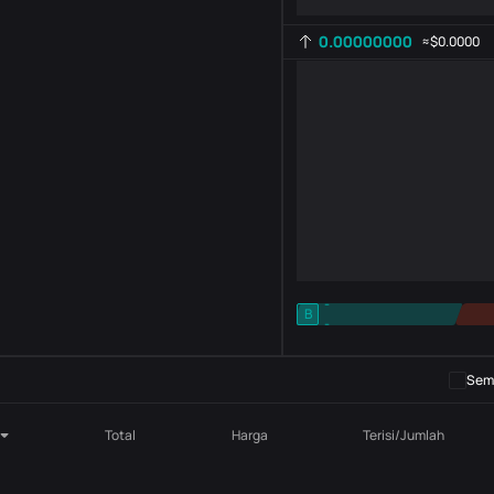
0.00000000
≈
$0.0000
-
B
-
Pengaturan indikator
AR
ROC
Semb
Total
Harga
Terisi/Jumlah