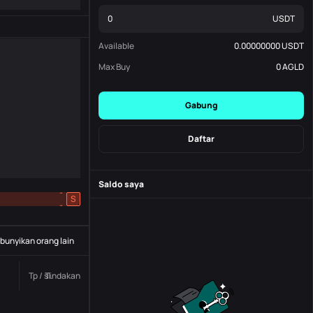
USDT
Available
0.00000000
USDT
Max Buy
0
AGLD
Gabung
Daftar
Saldo saya
-
S
-
unyikan orang lain
Tp / sl.
Tindakan
Status
Nomor pesanan.