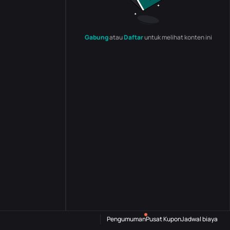
Gabung
atau
Daftar
untuk melihat konten ini
Pengumuman
Pusat Kupon
Jadwal biaya