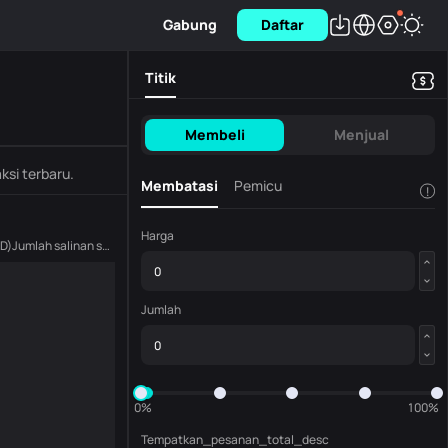
Gabung
Daftar
Titik
Membeli
Menjual
ksi terbaru.
Membatasi
Pemicu
!
Harga
D
)
Jumlah salinan saat ini
(
AGLD
)
Jumlah
0%
100%
Tempatkan_pesanan_total_desc