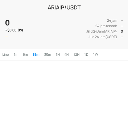
ARIAIP/USDT
0
24 jam
--
24 jam rendah
--
0
%
≈
$0.00
Jilid 24Jam(ARIAIP)
0
Jilid 24Jam(USDT)
--
Line
1m
5m
15m
30m
1H
4H
12H
1D
1W