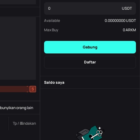
USDT
Available
0.00000000
USDT
Max Buy
0
ARKM
Gabung
Daftar
Saldo saya
-
S
-
unyikan orang lain
Tp / sl.
Tindakan
Status
Nomor pesanan.