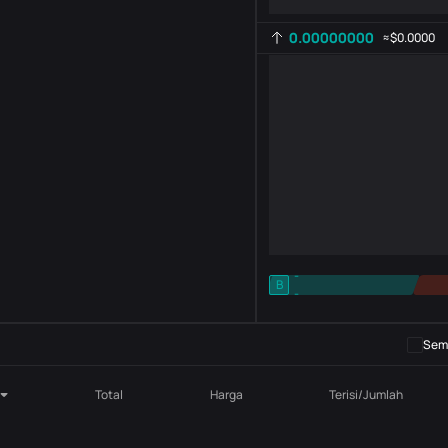
0.00000000
≈
$0.0000
-
B
-
Pengaturan indikator
AR
ROC
Semb
Total
Harga
Terisi/Jumlah