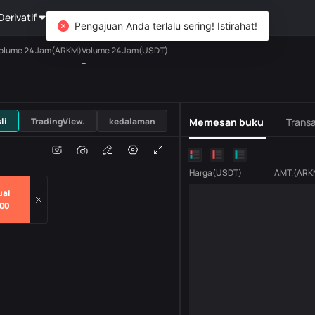
Derivatif
Kekayaan
DiCard
Mengeksplorasi
Pengajuan Anda terlalu sering! Istirahat!
olume 24 Jam(ARKM)
Volume 24 Jam(USDT)
--
USDT
li
TradingView.
kedalaman
Memesan buku
Transa
n
Volume
H
Harga
(
USDT
)
AMT.
(
ARK
ual
00