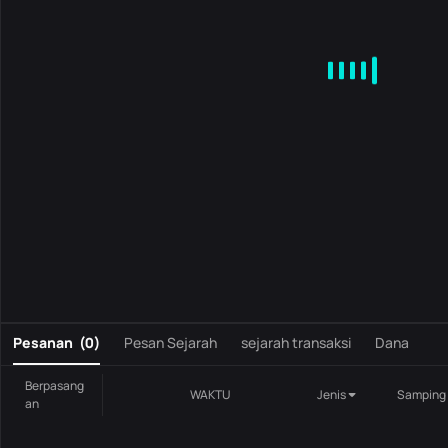
MA
EMA
BOLL
VOL
MACD
KDJ
RSI
BRAR
DMI
S
0
Pesanan
(
0
)
Pesan Sejarah
sejarah transaksi
Dana
Berpasang
WAKTU
Jenis
Samping
an