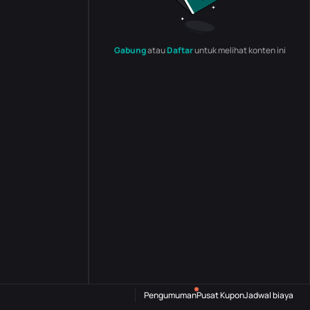
Gabung
atau
Daftar
untuk melihat konten ini
Pengumuman
Pusat Kupon
Jadwal biaya