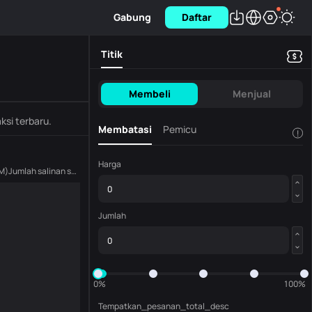
Gabung
Daftar
Titik
Membeli
Menjual
ksi terbaru.
Membatasi
Pemicu
!
Harga
M
)
Jumlah salinan saat ini
(
ARKM
)
Jumlah
0%
100%
Tempatkan_pesanan_total_desc