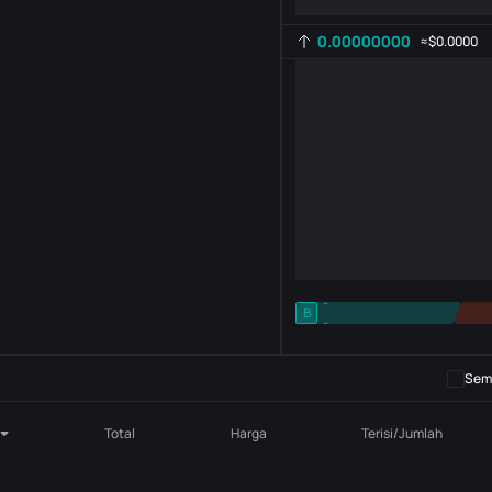
0.00000000
≈
$0.0000
-
B
-
Pengaturan indikator
AR
ROC
Semb
Total
Harga
Terisi/Jumlah