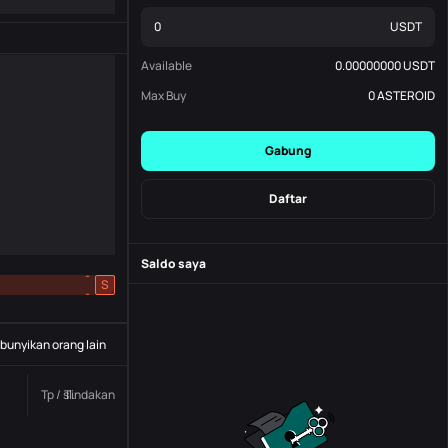
USDT
Available
0.00000000
USDT
Max Buy
0
ASTEROID
Gabung
Daftar
Saldo saya
-
S
-
unyikan orang lain
Tp / sl.
Tindakan
Status
Nomor pesanan.