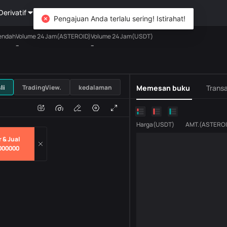
Derivatif
Kekayaan
DiCard
Mengeksplorasi
Pengajuan Anda terlalu sering! Istirahat!
endah
Volume 24 Jam(ASTEROID)
Volume 24 Jam(USDT)
--
--
USDT
li
TradingView.
kedalaman
Memesan buku
Transa
n
Volume
H
Harga
(
USDT
)
AMT.
(
ASTEROI
 & Jual
000000