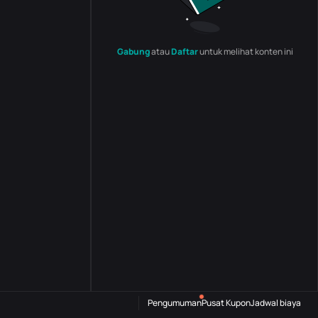
Gabung
atau
Daftar
untuk melihat konten ini
Pengumuman
Pusat Kupon
Jadwal biaya