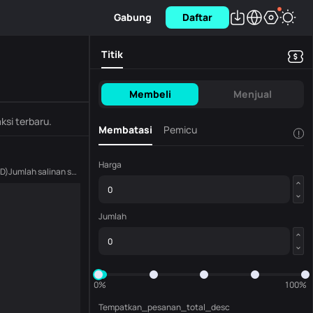
Gabung
Daftar
Titik
Membeli
Menjual
ksi terbaru.
Membatasi
Pemicu
!
Harga
D
)
Jumlah salinan saat ini
(
ASTEROID
)
Jumlah
0%
100%
Tempatkan_pesanan_total_desc