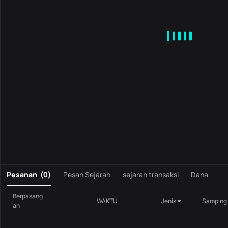
MA
EMA
BOLL
VOL
MACD
KDJ
RSI
BRAR
DMI
S
0
Pesanan
(
0
)
Pesan Sejarah
sejarah transaksi
Dana
Berpasang
WAKTU
Jenis
Samping
an