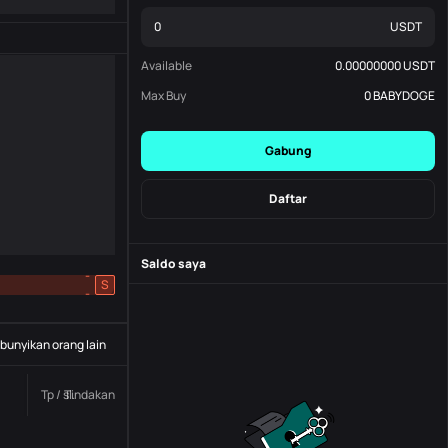
USDT
Available
0.00000000
USDT
Max Buy
0
BABYDOGE
Gabung
Daftar
Saldo saya
-
S
-
unyikan orang lain
Tp / sl.
Tindakan
Status
Nomor pesanan.