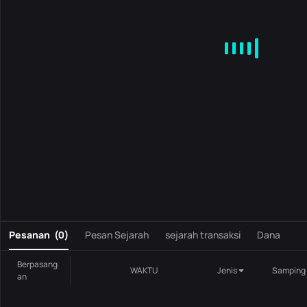
MA
EMA
BOLL
VOL
MACD
KDJ
RSI
BRAR
DMI
S
0
Pesanan
(
0
)
Pesan Sejarah
sejarah transaksi
Dana
Berpasang
WAKTU
Jenis
Samping
an