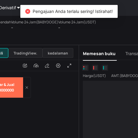
Derivatif
Kekayaan
DiCard
Mengeksplorasi
Pengajuan Anda terlalu sering! Istirahat!
Rendah
Volume 24 Jam(BABYDOGE)
Volume 24 Jam(USDT)
--
--
USDT
li
TradingView.
kedalaman
Memesan buku
Transa
n
Volume
H
Harga
(
USDT
)
AMT.
(
BABYDOG
r & Jual
0000000