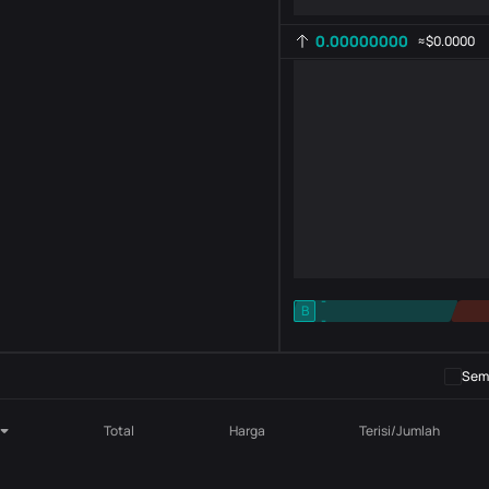
0.00000000
≈
$0.0000
-
B
-
Pengaturan indikator
AR
ROC
Semb
Total
Harga
Terisi/Jumlah