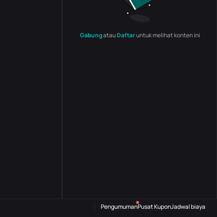
Gabung
atau
Daftar
untuk melihat konten ini
Pengumuman
Pusat Kupon
Jadwal biaya