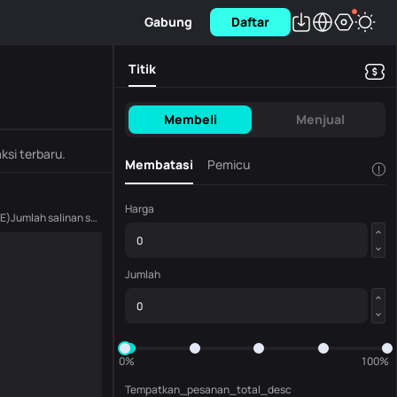
Gabung
Daftar
Titik
Membeli
Menjual
ksi terbaru.
Membatasi
Pemicu
!
Harga
E
)
Jumlah salinan saat ini
(
BABYDOGE
)
Jumlah
0%
100%
Tempatkan_pesanan_total_desc