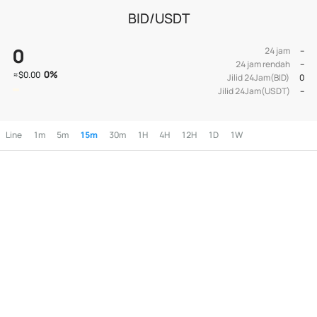
BID/USDT
0
24 jam
--
24 jam rendah
--
0
%
≈
$0.00
Jilid 24Jam(BID)
0
Jilid 24Jam(USDT)
--
Line
1m
5m
15m
30m
1H
4H
12H
1D
1W