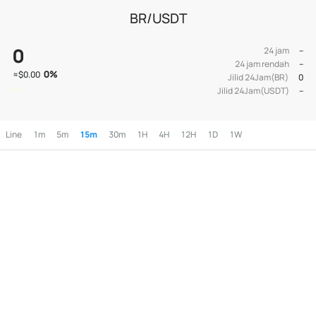
BR/USDT
0
24 jam
--
24 jam rendah
--
0
%
≈
$0.00
Jilid 24Jam(BR)
0
Jilid 24Jam(USDT)
--
Line
1m
5m
15m
30m
1H
4H
12H
1D
1W