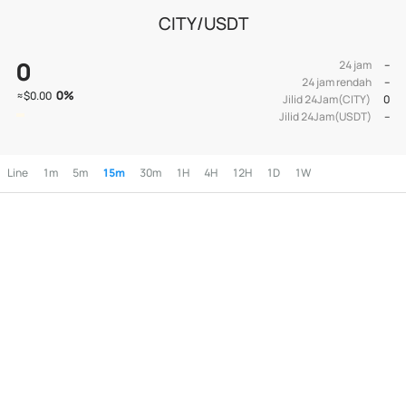
CITY/USDT
0
24 jam
--
24 jam rendah
--
0
%
≈
$0.00
Jilid 24Jam(CITY)
0
Jilid 24Jam(USDT)
--
Line
1m
5m
15m
30m
1H
4H
12H
1D
1W