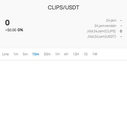
CLIPS/USDT
0
24 jam
--
24 jam rendah
--
0
%
≈
$0.00
Jilid 24Jam(CLIPS)
0
Jilid 24Jam(USDT)
--
Line
1m
5m
15m
30m
1H
4H
12H
1D
1W