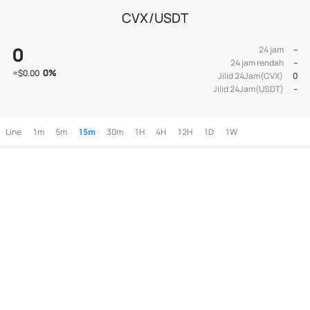
CVX/USDT
0
24 jam
--
24 jam rendah
--
0
%
≈
$0.00
Jilid 24Jam(CVX)
0
Jilid 24Jam(USDT)
--
Line
1m
5m
15m
30m
1H
4H
12H
1D
1W