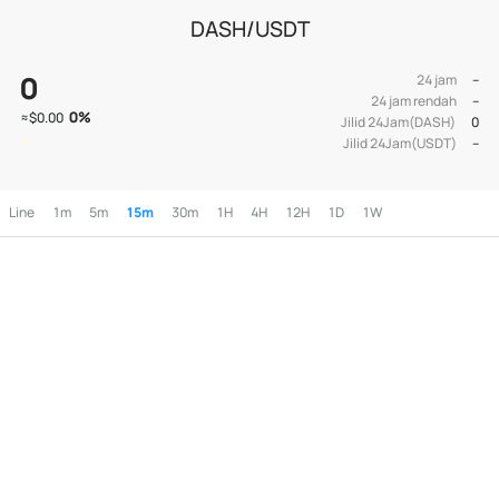
DASH/USDT
0
24 jam
--
24 jam rendah
--
0
%
≈
$0.00
Jilid 24Jam(DASH)
0
Jilid 24Jam(USDT)
--
Line
1m
5m
15m
30m
1H
4H
12H
1D
1W