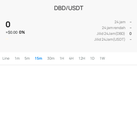
DBD/USDT
0
24 jam
--
24 jam rendah
--
0
%
≈
$0.00
Jilid 24Jam(DBD)
0
Jilid 24Jam(USDT)
--
Line
1m
5m
15m
30m
1H
4H
12H
1D
1W