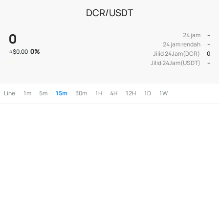
DCR/USDT
0
24 jam
--
24 jam rendah
--
0
%
≈
$0.00
Jilid 24Jam(DCR)
0
Jilid 24Jam(USDT)
--
Line
1m
5m
15m
30m
1H
4H
12H
1D
1W