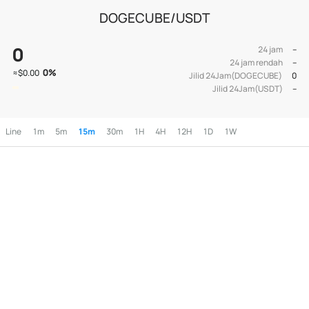
DOGECUBE/USDT
0
24 jam
--
24 jam rendah
--
0
%
≈
$0.00
Jilid 24Jam(DOGECUBE)
0
Jilid 24Jam(USDT)
--
Line
1m
5m
15m
30m
1H
4H
12H
1D
1W