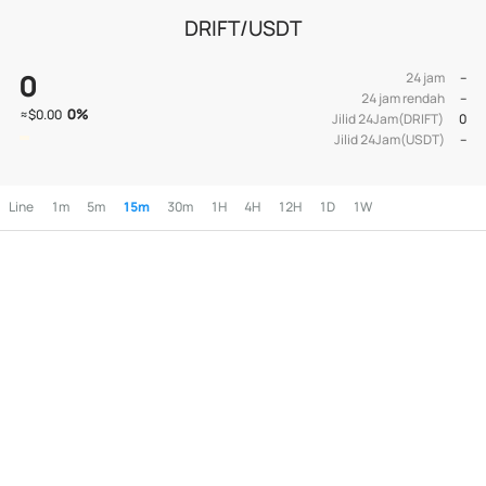
DRIFT/USDT
0
24 jam
--
24 jam rendah
--
0
%
≈
$0.00
Jilid 24Jam(DRIFT)
0
Jilid 24Jam(USDT)
--
Line
1m
5m
15m
30m
1H
4H
12H
1D
1W