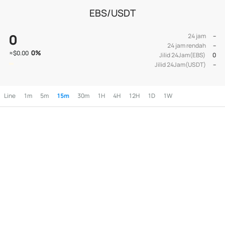
EBS/USDT
0
24 jam
--
24 jam rendah
--
0
%
≈
$0.00
Jilid 24Jam(EBS)
0
Jilid 24Jam(USDT)
--
Line
1m
5m
15m
30m
1H
4H
12H
1D
1W