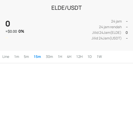
ELDE/USDT
0
24 jam
--
24 jam rendah
--
0
%
≈
$0.00
Jilid 24Jam(ELDE)
0
Jilid 24Jam(USDT)
--
Line
1m
5m
15m
30m
1H
4H
12H
1D
1W