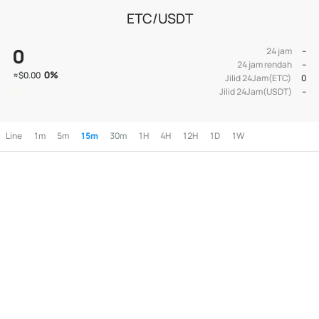
ETC/USDT
0
24 jam
--
24 jam rendah
--
0
%
≈
$0.00
Jilid 24Jam(ETC)
0
Jilid 24Jam(USDT)
--
Line
1m
5m
15m
30m
1H
4H
12H
1D
1W