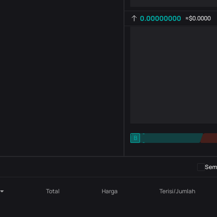
0.00000000
≈
$0.0000
-
B
-
Pengaturan indikator
AR
ROC
Semb
Total
Harga
Terisi/Jumlah