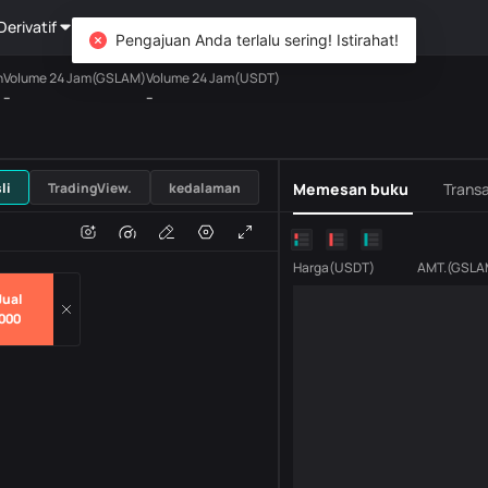
Derivatif
Kekayaan
DiCard
Mengeksplorasi
Pengajuan Anda terlalu sering! Istirahat!
h
Volume 24 Jam(GSLAM)
Volume 24 Jam(USDT)
--
--
USDT
li
TradingView.
kedalaman
Memesan buku
Transa
n
Volume
H
Harga
(
USDT
)
AMT.
(
GSLA
Jual
000