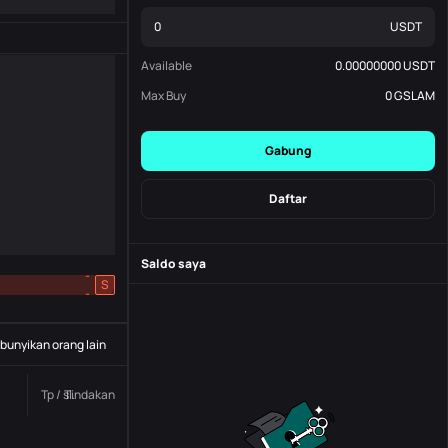
USDT
Available
0.00000000
USDT
Max Buy
0
GSLAM
Gabung
Daftar
Saldo saya
-
S
-
unyikan orang lain
Tp / sl.
Tindakan
Status
Nomor pesanan.