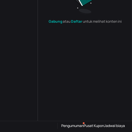
Gabung
atau
Daftar
untuk melihat konten ini
Pengumuman
Pusat Kupon
Jadwal biaya