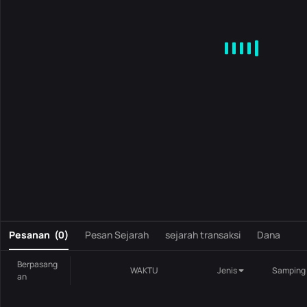
MA
EMA
BOLL
VOL
MACD
KDJ
RSI
BRAR
DMI
S
0
Pesanan
(
0
)
Pesan Sejarah
sejarah transaksi
Dana
Berpasang
WAKTU
Jenis
Samping
an