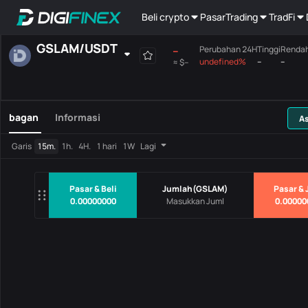
Beli crypto
Pasar
Trading
TradFi
GSLAM
/
USDT
--
Perubahan 24H
Tinggi
Renda
undefined%
--
--
≈
$--
Favorit
Tempat
Margin posisi
Max
Papan utama
bagan
Informasi
As
Perubaha
Garis
15m.
1h.
4H.
1 hari
1W
Lagi
Berpasangan
Harga
24
Tidak ada data
Pasar & Beli
Jumlah
(
GSLAM
)
Pasar & 
0.00000000
0.00000