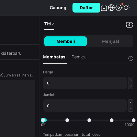
Gabung
Daftar
Titik
Membeli
Menjual
ksi terbaru.
Membatasi
Pemicu
!
Harga
M
)
Jumlah salinan saat ini
(
GSLAM
)
Jumlah
0%
100%
Tempatkan_pesanan_total_desc