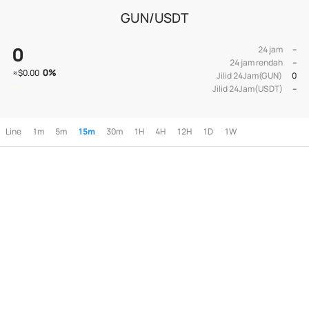
GUN/USDT
0
24 jam
--
24 jam rendah
--
0
%
≈
$0.00
Jilid 24Jam(GUN)
0
Jilid 24Jam(USDT)
--
Line
1m
5m
15m
30m
1H
4H
12H
1D
1W